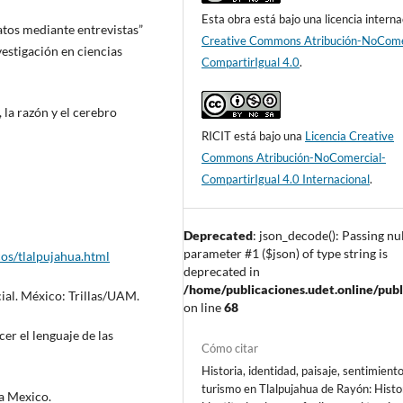
Esta obra está bajo una licencia interna
datos mediante entrevistas”
Creative Commons Atribución-NoCome
vestigación en ciencias
CompartirIgual 4.0
.
 la razón y el cerebro
RICIT está bajo una
Licencia Creative
Commons Atribución-NoComercial-
CompartirIgual 4.0 Internacional
.
Deprecated
: json_decode(): Passing nul
parameter #1 ($json) of type string is
os/tlalpujahua.html
deprecated in
/home/publicaciones.udet.online/publ
cial. México: Trillas/UAM.
on line
68
cer el lenguaje de las
Cómo citar
Historia, identidad, paisaje, sentimient
turismo en Tlalpujahua de Rayón: Histo
ca Mexico.