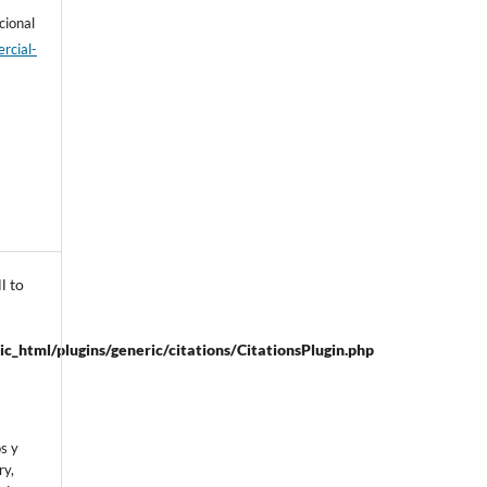
cional
rcial-
l to
ic_html/plugins/generic/citations/CitationsPlugin.php
os y
ry,