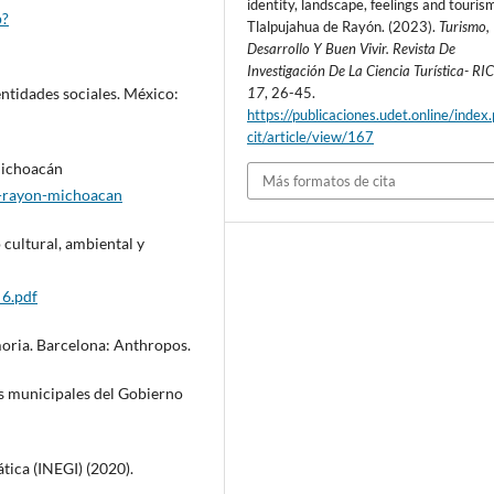
identity, landscape, feelings and tourism
p?
Tlalpujahua de Rayón. (2023).
Turismo,
Desarrollo Y Buen Vivir. Revista De
Investigación De La Ciencia Turística- RI
17
, 26-45.
entidades sociales. México:
https://publicaciones.udet.online/index.
cit/article/view/167
Michoacán
Más formatos de cita
e-rayon-michoacan
 cultural, ambiental y
_6.pdf
moria. Barcelona: Anthropos.
s municipales del Gobierno
ática (INEGI) (2020).