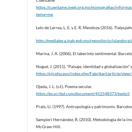
Cuéntame
https://cuentame.inegi.org.mx/monografias/informac
tema=me
Lelo de Larrea, L. E. y E. R. Mendoza (2016). Tlalpuj
http://mediateca.inah.gob.mx/repositorio/islandora/
Marina, J. A. (2006). El laberinto sentimental. Barce
Nogué, J. (2011). “Paisaje, identidad y globalizació
https://ojs.ehu.eus/index.php/Fabrikart/article/view
Ojeda, J. L. (s.f.). Poema secular.
https://es.scribd.com/document/452548373/texto5
Prats, Ll. (1997). Antropología y patrimonio. Barcelon
Sampieri Hernández, R. (2010). Metodología de la inv
McGraw-Hill.