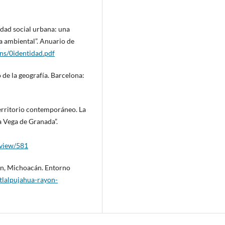
tidad social urbana: una
ía ambiental”. Anuario de
ns/0identidad.pdf
o de la geografía. Barcelona:
 territorio contemporáneo. La
a Vega de Granada”.
/view/581
yón, Michoacán. Entorno
tlalpujahua-rayon-