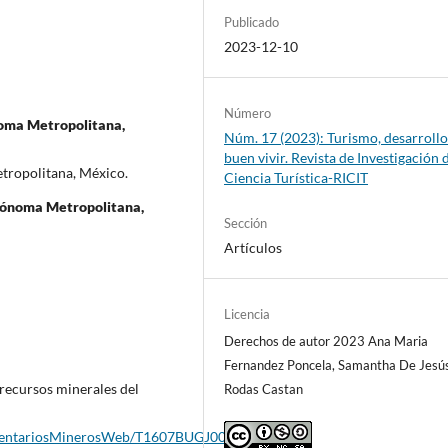
Publicado
2023-12-10
Número
oma Metropolitana,
Núm. 17 (2023): Turismo, desarrollo
buen vivir. Revista de Investigación d
tropolitana, México.
Ciencia Turística-RICIT
tónoma Metropolitana,
Sección
Artículos
Licencia
Derechos de autor 2023 Ana Maria
Fernandez Poncela, Samantha De Jesú
s recursos minerales del
Rodas Castan
InventariosMinerosWeb/T1607BUGJ0008_01.PDF