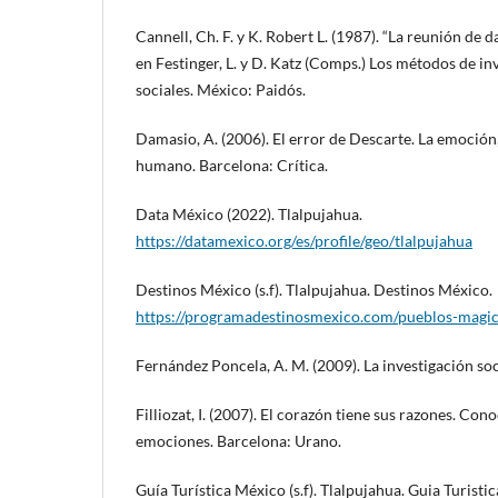
Cannell, Ch. F. y K. Robert L. (1987). “La reunión de 
en Festinger, L. y D. Katz (Comps.) Los métodos de in
sociales. México: Paidós.
Damasio, A. (2006). El error de Descarte. La emoción,
humano. Barcelona: Crítica.
Data México (2022). Tlalpujahua.
https://datamexico.org/es/profile/geo/tlalpujahua
Destinos México (s.f). Tlalpujahua. Destinos México.
https://programadestinosmexico.com/pueblos-magic
Fernández Poncela, A. M. (2009). La investigación so
Filliozat, I. (2007). El corazón tiene sus razones. Cono
emociones. Barcelona: Urano.
Guía Turística México (s.f). Tlalpujahua. Guia Turisti