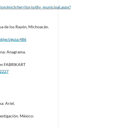
ion/mich/territorio/div_municipal.aspx?
ahua de los Rayón, Michoacán.
object/guia:486
lona: Anagrama.
n” en FABRIKART
/2227
a: Ariel.
estigación. México: