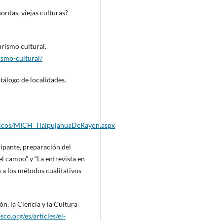
ordas, viejas culturas?
rismo cultural.
smo-cultural/
tálogo de localidades.
gicos/MICH_TlalpujahuaDeRayon.aspx
icipante, preparación del
l campo” y “La entrevista en
n a los métodos cualitativos
n, la Ciencia y la Cultura
co.org/es/articles/el-