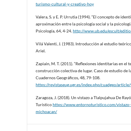
turismo-cultural-y-creativo-hoy
Valera, S. y E. P. Urrutia (1994). “El concepto de iden
aproximación entre la psicología social y la psicolog
Psicología, 64, 4-24.
http://www.ub.edu/escult/editio
Vilá Valenti, J. (1983). Introducción al estudio teóric
Ariel.
Zapiain, M. T. (2011). “Reflexiones identitarias en el
construcción colectiva de lugar. Caso de estudio de l
Cuadernos Geográficos, 48, 79-108.
https://revistaseug.ugr.es/index.php/cuadgeo/article
Zaragoza, J. (2018). Un vistazo a Tlalpujahua De Ra
Turístico
https://www.entornoturistico.com/vistazo-
michoacan/