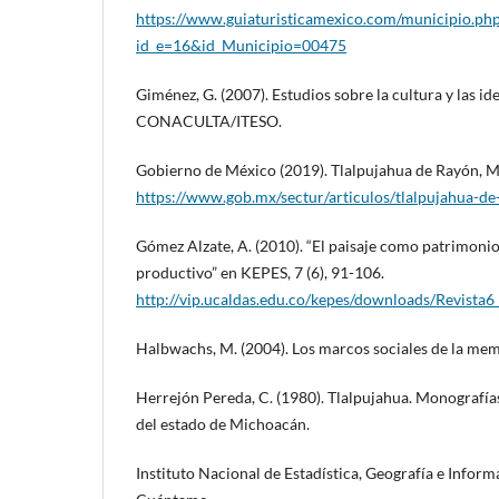
https://www.guiaturisticamexico.com/municipio.ph
id_e=16&id_Municipio=00475
Giménez, G. (2007). Estudios sobre la cultura y las id
CONACULTA/ITESO.
Gobierno de México (2019). Tlalpujahua de Rayón, 
https://www.gob.mx/sectur/articulos/tlalpujahua-d
Gómez Alzate, A. (2010). “El paisaje como patrimonio
productivo” en KEPES, 7 (6), 91-106.
http://vip.ucaldas.edu.co/kepes/downloads/Revista6
Halbwachs, M. (2004). Los marcos sociales de la me
Herrejón Pereda, C. (1980). Tlalpujahua. Monografía
del estado de Michoacán.
Instituto Nacional de Estadística, Geografía e Inform