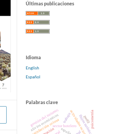
Últimas publicaciones
Idioma
English
Español
Palabras clave
gestión del turismo;
actividades ociosas
psicometría
trabajo
alivios económicos
flujos turísticos
perfil
satisfacción ociosa
sector hotelero
españa
conservación