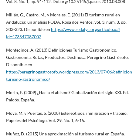
Vol. 8, No. 1, pp. 91-112. Doi.org/10.25145/j.pasos.2010.08.008
Millán, G., Castro, M., y Morales, E. (2011) El turismo rural en
Andalucía: un análisis FODA. Rosa dos Ventos, vol. 3, núm. 3, pp.
303-323. Disponible en
https://www.redalyc.org/articulo.oa?
id=473547087002
Montecinos, A. (2013) Definiciones Turismo Gastronómico,
Gastronomía, Rutas, Productos, Destinos… Peregrino Gastrósofo.
Disponible en
https://peregrinogastrosofo.wordpress.com/2013/07/06/definicion-
turismo-gastronomico/
Morin, E. (2009) ¿Hacia el abismo? Globalización del siglo XXI. Ed.
Paidós. España.
Moya, M. y Puertas, S. (2008) Estereotipos, inmigración y trabajo.
Papeles del Psicólogo. Vol. 29, No. 1, 6-15.
Muñoz, D. (2015) Una aproximación al turismo rural en España.