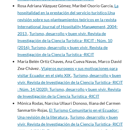
Rosa Adriana Vázquez Gómez, Maribel Osorio García,
La
hospitalidad en la prestación del servicio turístico.Una
revisión sobre sus planteamientos teóricos en la revista
International Journal of Hospitality Management, 2004-
2013
,
Turismo, desarrollo y buen vivir. Revista de
Investigación de la Ciencia Turística- RICIT : Núm. 10
(2016): Turismo, desarrollo y buen vivir. Revista de
Investigación de la Ciencia Turística -RICIT
María Belén Ortiz Chaves, Ana Cueva Navas, Marco David
Zea-Chávez ,
Viajeros europeos y sus motivaciones para
visitar Ecuador en el siglo XIX
,
Turismo, desarrollo y buen
vivir. Revista de Investigación de la Ciencia Turística- RICIT
: Núm. 14 (2020): Turismo, desarrollo y buen vivir. Revista
de Investigación de la Ciencia Turística -RICIT
Mónica Rodas, Narcisa Ullauri Donoso, Iliana del Carmen
Sanmartín-Rojas,
El Turismo Comunitario en el Ecuador:
Una revisión de la literatura
,
Turismo, desarrollo y buen
vivir. Revista de Investigación de la Ciencia Turística- RICIT