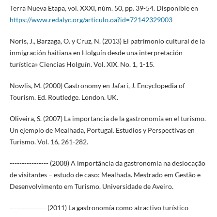
Terra Nueva Etapa, vol. XXXI, núm. 50, pp. 39-54. Disponible en
https://www.redalyc.org/articulo.oa?id=72142329003
Noris, J., Barzaga, O. y Cruz, N. (2013) El patrimonio cultural de la
inmigración haitiana en Holguín desde una interpretación
turística» Ciencias Holguín. Vol. XIX. No. 1, 1-15.
Nowlis, M. (2000) Gastronomy en Jafari, J. Encyclopedia of
Tourism. Ed. Routledge. London. UK.
Oliveira, S. (2007) La importancia de la gastronomía en el turismo.
Un ejemplo de Mealhada, Portugal. Estudios y Perspectivas en
Turismo. Vol. 16, 261-282.
---------------- (2008) A importância da gastronomia na deslocação
de visitantes – estudo de caso: Mealhada. Mestrado em Gestão e
Desenvolvimento em Turismo. Universidade de Aveiro.
--------------- (2011) La gastronomía como atractivo turístico