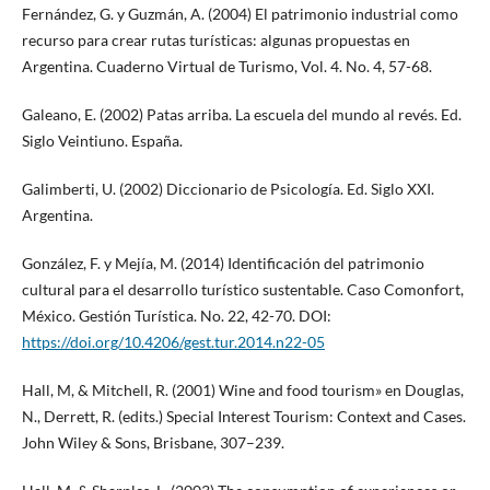
Fernández, G. y Guzmán, A. (2004) El patrimonio industrial como
recurso para crear rutas turísticas: algunas propuestas en
Argentina. Cuaderno Virtual de Turismo, Vol. 4. No. 4, 57-68.
Galeano, E. (2002) Patas arriba. La escuela del mundo al revés. Ed.
Siglo Veintiuno. España.
Galimberti, U. (2002) Diccionario de Psicología. Ed. Siglo XXI.
Argentina.
González, F. y Mejía, M. (2014) Identificación del patrimonio
cultural para el desarrollo turístico sustentable. Caso Comonfort,
México. Gestión Turística. No. 22, 42-70. DOI:
https://doi.org/10.4206/gest.tur.2014.n22-05
Hall, M, & Mitchell, R. (2001) Wine and food tourism» en Douglas,
N., Derrett, R. (edits.) Special Interest Tourism: Context and Cases.
John Wiley & Sons, Brisbane, 307–239.