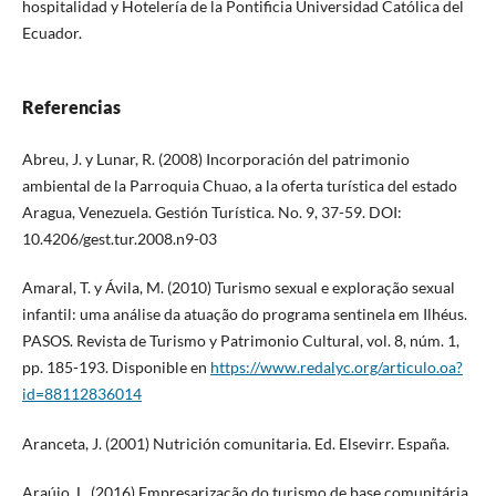
hospitalidad y Hotelería de la Pontificia Universidad Católica del
Ecuador.
Referencias
Abreu, J. y Lunar, R. (2008) Incorporación del patrimonio
ambiental de la Parroquia Chuao, a la oferta turística del estado
Aragua, Venezuela. Gestión Turística. No. 9, 37-59. DOI:
10.4206/gest.tur.2008.n9-03
Amaral, T. y Ávila, M. (2010) Turismo sexual e exploração sexual
infantil: uma análise da atuação do programa sentinela em Ilhéus.
PASOS. Revista de Turismo y Patrimonio Cultural, vol. 8, núm. 1,
pp. 185-193. Disponible en
https://www.redalyc.org/articulo.oa?
id=88112836014
Aranceta, J. (2001) Nutrición comunitaria. Ed. Elsevirr. España.
Araújo, L. (2016) Empresarização do turismo de base comunitária