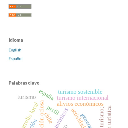
Idioma
English
Español
Palabras clave
españa
turismo sostenible
turismo
turismo internacional
satisfacción ociosa
alivios económicos
desarrollo local
perfil
flujos turísticos
chile
generaciones