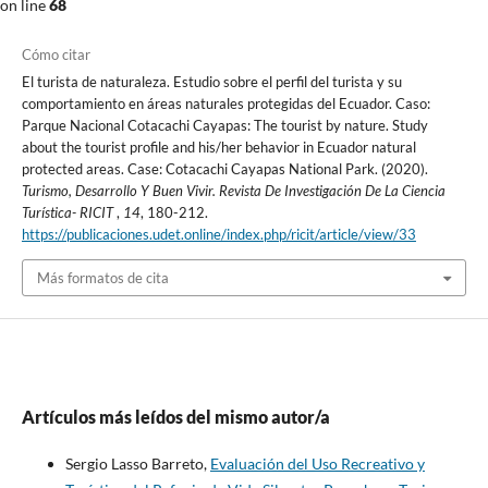
on line
68
Cómo citar
El turista de naturaleza. Estudio sobre el perfil del turista y su
comportamiento en áreas naturales protegidas del Ecuador. Caso:
Parque Nacional Cotacachi Cayapas: The tourist by nature. Study
about the tourist profile and his/her behavior in Ecuador natural
protected areas. Case: Cotacachi Cayapas National Park. (2020).
Turismo, Desarrollo Y Buen Vivir. Revista De Investigación De La Ciencia
Turística- RICIT
,
14
, 180-212.
https://publicaciones.udet.online/index.php/ricit/article/view/33
Más formatos de cita
Artículos más leídos del mismo autor/a
Sergio Lasso Barreto,
Evaluación del Uso Recreativo y