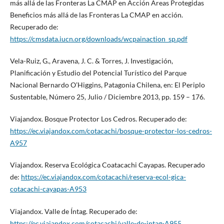
más allá de las Fronteras La CMAP en Acción Áreas Protegidas
Beneficios más allá de las Fronteras La CMAP en acción.
Recuperado de:
https://cmsdata.iucn.org/downloads/wcpainaction_sp.pdf
Vela-Ruiz, G., Aravena, J. C. & Torres, J. Investigación,
Planificación y Estudio del Potencial Turístico del Parque
Nacional Bernardo O’Higgins, Patagonia Chilena, en: El Periplo
Sustentable, Número 25, Julio / Diciembre 2013, pp. 159 – 176.
Viajandox. Bosque Protector Los Cedros. Recuperado de:
https://ec.viajandox.com/cotacachi/bosque-protector-los-cedros-
A957
Viajandox. Reserva Ecológica Coatacachi Cayapas. Recuperado
de:
https://ec.viajandox.com/cotacachi/reserva-ecol-gica-
cotacachi-cayapas-A953
Viajandox. Valle de Íntag. Recuperado de:
https://ec.viajandox.com/cotacachi/valle-de-intag-A955