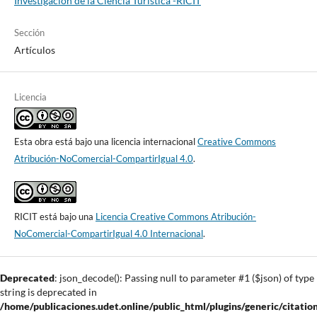
Investigación de la Ciencia Turística -RICIT
Sección
Artículos
Licencia
Esta obra está bajo una licencia internacional
Creative Commons
Atribución-NoComercial-CompartirIgual 4.0
.
RICIT está bajo una
Licencia Creative Commons Atribución-
NoComercial-CompartirIgual 4.0 Internacional
.
Deprecated
: json_decode(): Passing null to parameter #1 ($json) of type
string is deprecated in
/home/publicaciones.udet.online/public_html/plugins/generic/citatio