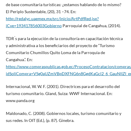
de base comunitaria turísticas: ¿estamos hablando de lo mismo?
El Periplo Sustentable, (20), 31 –74. En:
http://redalyc.uaemex.mx/src/inicio/ArtPdfRed.jsp?
iCve=193417856003Gobierno
Parroquial de Cangahua, (2014).
TDR ́s para la ejecución de la consultoría en capacitación técnica
y administrativa a los beneficiarios del proyecto de “Turismo
Comunitario Chumillos Quito Loma de la Parroquia de
Cangahua.”. En:
https://www.compraspublicas.gob.ec/ProcesoContratacion/compra
idSoliCompra=VSg0aUZmVBpDXFNG6n8GgdKaGcl2_6_GauNlIZl_
Internacional, W. W. F. (2001). Directrices para el desarrollo del
turismo comunitario. Gland, Suiza: WWF Internacional. En:
www.panda.org
Maldonado, C. (2008). Gobiernos locales, turismo comunitario y
sus redes. In OIT (Ed.), (p. 87). Ginebra.