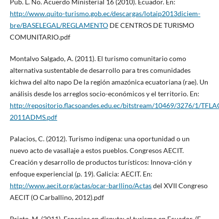
Pub. L. No. Acuerdo Ministerial 16 (2010). Ecuador. En:
http://www.quito-turismo.gob.ec/descargas/lotaip2013diciem-
bre/BASELEGAL/REGLAMENTO
DE CENTROS DE TURISMO
COMUNITARIO.pdf
Montalvo Salgado, A. (2011). El turismo comunitario como
alternativa sustentable de desarrollo para tres comunidades
kichwa del alto napo De la región amazónica ecuatoriana (rae). Un
análisis desde los arreglos socio-económicos y el territorio. En:
http://repositorio.flacsoandes.edu.ec/bitstream/10469/3276/1/TFL
2011ADMS.pdf
Palacios, C. (2012). Turismo indígena: una oportunidad o un
nuevo acto de vasallaje a estos pueblos. Congresos AECIT.
Creación y desarrollo de productos turísticos: Innova-ción y
enfoque experiencial (p. 19). Galicia: AECIT. En:
http://www.aecit.org/actas/ocar-barllino/Actas
del XVII Congreso
AECIT (O Carballino, 2012).pdf
Prieto, M. (2011). Espacios en disputa: el turismo en Ecuador. (E.