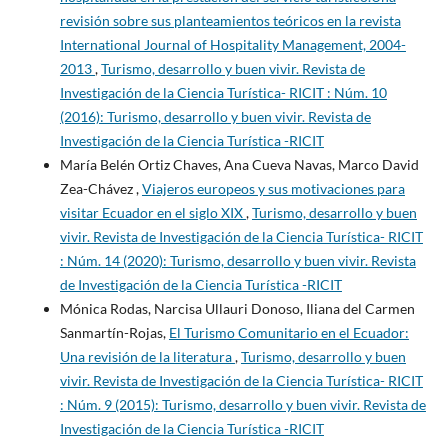
revisión sobre sus planteamientos teóricos en la revista
International Journal of Hospitality Management, 2004-
2013
,
Turismo, desarrollo y buen vivir. Revista de
Investigación de la Ciencia Turística- RICIT : Núm. 10
(2016): Turismo, desarrollo y buen vivir. Revista de
Investigación de la Ciencia Turística -RICIT
María Belén Ortiz Chaves, Ana Cueva Navas, Marco David
Zea-Chávez ,
Viajeros europeos y sus motivaciones para
visitar Ecuador en el siglo XIX
,
Turismo, desarrollo y buen
vivir. Revista de Investigación de la Ciencia Turística- RICIT
: Núm. 14 (2020): Turismo, desarrollo y buen vivir. Revista
de Investigación de la Ciencia Turística -RICIT
Mónica Rodas, Narcisa Ullauri Donoso, Iliana del Carmen
Sanmartín-Rojas,
El Turismo Comunitario en el Ecuador:
Una revisión de la literatura
,
Turismo, desarrollo y buen
vivir. Revista de Investigación de la Ciencia Turística- RICIT
: Núm. 9 (2015): Turismo, desarrollo y buen vivir. Revista de
Investigación de la Ciencia Turística -RICIT