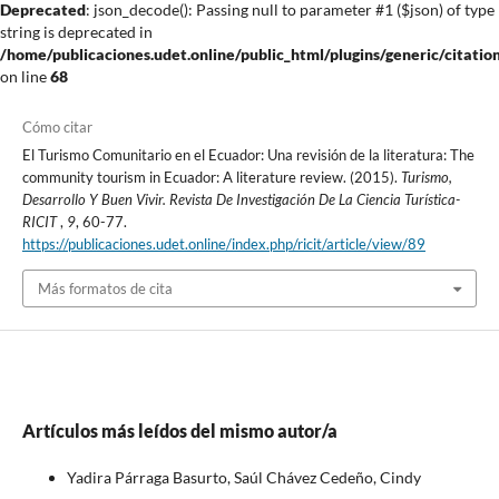
Deprecated
: json_decode(): Passing null to parameter #1 ($json) of type
string is deprecated in
/home/publicaciones.udet.online/public_html/plugins/generic/citatio
on line
68
Cómo citar
El Turismo Comunitario en el Ecuador: Una revisión de la literatura: The
community tourism in Ecuador: A literature review. (2015).
Turismo,
Desarrollo Y Buen Vivir. Revista De Investigación De La Ciencia Turística-
RICIT
,
9
, 60-77.
https://publicaciones.udet.online/index.php/ricit/article/view/89
Más formatos de cita
Artículos más leídos del mismo autor/a
Yadira Párraga Basurto, Saúl Chávez Cedeño, Cindy