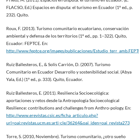
FLACSO, Ed.) Espacios en disputa: el turismo en Ecuador (1° ed., p.
232). Quito.
Roux, F. (2013). Turismo comunitario ecuatoriano, conservación
ambiental y defensa de los territorios (1° ed., pp. 1–322). Quito,
Ecuador: FEPTCE. En:
http://www.feptce.org/images/publicaciones/Estudio_terr_amb.FEP
Ruiz Ballesteros, E., & Solís Carrión, D. (2007). Turismo
Comunitario en Ecuador Desarrollo y sostenibilidad social. (Abya
Yala, Ed.) (1° ed., p. 333). Quito, Ecuador.
Ruiz Ballesteros, E. (2011). Resiliencia Socioecológica:
aportaciones y retos desde la Antropología Socioecological
Resilience: contributions and challenges from Anthro-pology. En:
http://www.erevistas.csic.es/ficha_articulo.php?
url=oai:revistas.ucm.es:arti-cle/36264&oai_iden=oai_revista273
Torre, S. (2010, Noviembre). Turismo comunitario, ¿otro sueño