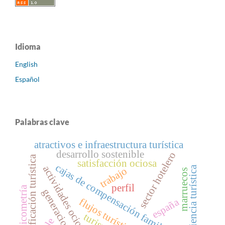
Idioma
English
Español
Palabras clave
atractivos e infraestructura turística
desarrollo sostenible
sector hotelero
planificación turística
satisfacción ociosa
cajas de compensación familiar
actividades ociosas
experiencia turística
trabajo
marruecos
perfil
psicometría
generaciones
flujos turísticos
españa
turismo