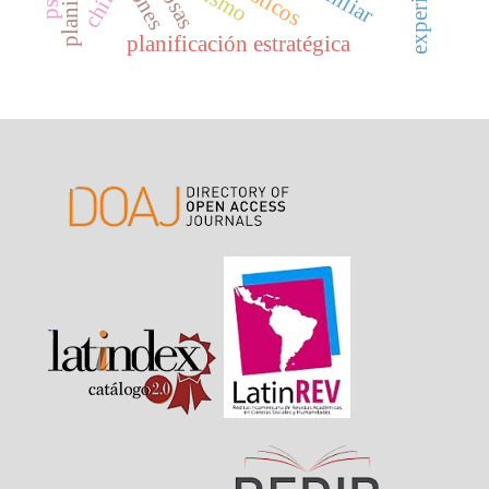
chile
planificación estratégica