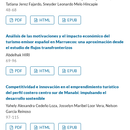
Tatiana Jerez Fajardo, Sneyder Leonardo Melo Hincapie
48-68
PDF
HTML
EPUB
Análisis de las motivaciones y el impacto económico del
turismo emisor español en Marruecos: una aproximación desde
el estudio de flujos transfronterizos
Abdelhak HIRI
69-96
PDF
HTML
EPUB
Competitividad e innovación en el emprendimiento turístico
del perfil costero centro sur de Manabí: impulsando el
desarrollo sostenible
Yahely Alexandra Cedeño Loza, Josselyn Maribel Loor Vera, Nelson
Garcia Reinoso
97-115
PDF
HTML
EPUB