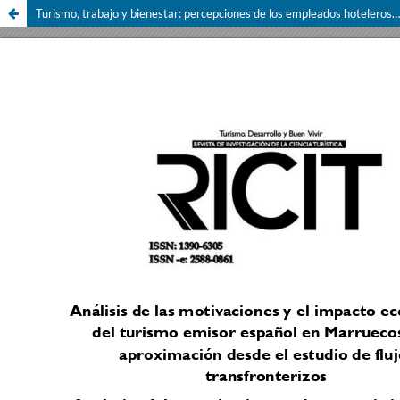
Turismo, trabajo y bienestar: percepciones de los empleados hoteleros sobre los beneficios de las Cajas de Compensación en Bucaramanga, Colombia