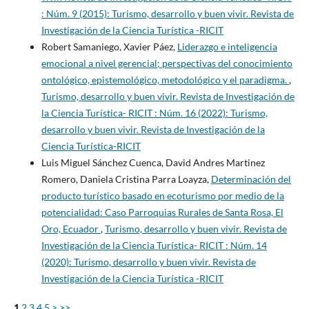
: Núm. 9 (2015): Turismo, desarrollo y buen vivir. Revista de
Investigación de la Ciencia Turística -RICIT
Robert Samaniego, Xavier Páez,
Liderazgo e inteligencia
emocional a nivel gerencial; perspectivas del conocimiento
ontológico, epistemológico, metodológico y el paradigma.
,
Turismo, desarrollo y buen vivir. Revista de Investigación de
la Ciencia Turística- RICIT : Núm. 16 (2022): Turismo,
desarrollo y buen vivir. Revista de Investigación de la
Ciencia Turística-RICIT
Luis Miguel Sánchez Cuenca, David Andres Martinez
Romero, Daniela Cristina Parra Loayza,
Determinación del
producto turístico basado en ecoturismo por medio de la
potencialidad: Caso Parroquias Rurales de Santa Rosa, El
Oro, Ecuador
,
Turismo, desarrollo y buen vivir. Revista de
Investigación de la Ciencia Turística- RICIT : Núm. 14
(2020): Turismo, desarrollo y buen vivir. Revista de
Investigación de la Ciencia Turística -RICIT
1
2
3
4
5
>
>>