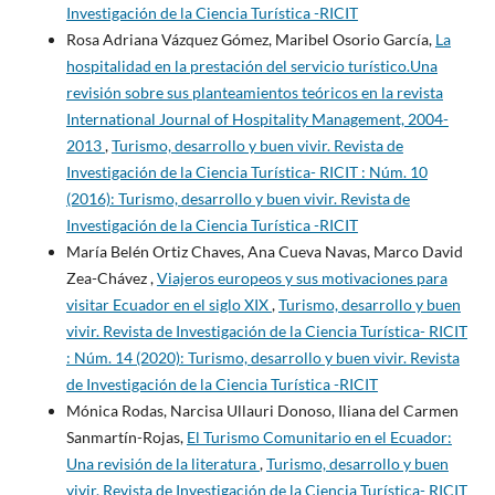
Investigación de la Ciencia Turística -RICIT
Rosa Adriana Vázquez Gómez, Maribel Osorio García,
La
hospitalidad en la prestación del servicio turístico.Una
revisión sobre sus planteamientos teóricos en la revista
International Journal of Hospitality Management, 2004-
2013
,
Turismo, desarrollo y buen vivir. Revista de
Investigación de la Ciencia Turística- RICIT : Núm. 10
(2016): Turismo, desarrollo y buen vivir. Revista de
Investigación de la Ciencia Turística -RICIT
María Belén Ortiz Chaves, Ana Cueva Navas, Marco David
Zea-Chávez ,
Viajeros europeos y sus motivaciones para
visitar Ecuador en el siglo XIX
,
Turismo, desarrollo y buen
vivir. Revista de Investigación de la Ciencia Turística- RICIT
: Núm. 14 (2020): Turismo, desarrollo y buen vivir. Revista
de Investigación de la Ciencia Turística -RICIT
Mónica Rodas, Narcisa Ullauri Donoso, Iliana del Carmen
Sanmartín-Rojas,
El Turismo Comunitario en el Ecuador:
Una revisión de la literatura
,
Turismo, desarrollo y buen
vivir. Revista de Investigación de la Ciencia Turística- RICIT