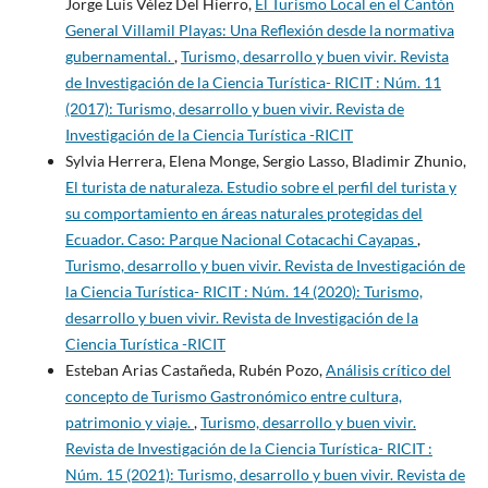
Jorge Luis Vélez Del Hierro,
El Turismo Local en el Cantón
General Villamil Playas: Una Reflexión desde la normativa
gubernamental.
,
Turismo, desarrollo y buen vivir. Revista
de Investigación de la Ciencia Turística- RICIT : Núm. 11
(2017): Turismo, desarrollo y buen vivir. Revista de
Investigación de la Ciencia Turística -RICIT
Sylvia Herrera, Elena Monge, Sergio Lasso, Bladimir Zhunio,
El turista de naturaleza. Estudio sobre el perfil del turista y
su comportamiento en áreas naturales protegidas del
Ecuador. Caso: Parque Nacional Cotacachi Cayapas
,
Turismo, desarrollo y buen vivir. Revista de Investigación de
la Ciencia Turística- RICIT : Núm. 14 (2020): Turismo,
desarrollo y buen vivir. Revista de Investigación de la
Ciencia Turística -RICIT
Esteban Arias Castañeda, Rubén Pozo,
Análisis crítico del
concepto de Turismo Gastronómico entre cultura,
patrimonio y viaje.
,
Turismo, desarrollo y buen vivir.
Revista de Investigación de la Ciencia Turística- RICIT :
Núm. 15 (2021): Turismo, desarrollo y buen vivir. Revista de