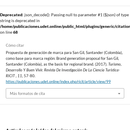
Deprecated
: json_decode(): Passing null to parameter #1 ($json) of type
string is deprecated in
/home/publicaciones.udet.online/public_html/plugins/generic/citatio
on line
68
Cómo citar
Propuesta de generación de marca para San Gil, Santander (Colombia),
como base para marca región: Brand generation proposal for San Gil,
Santander (Colombia), as the basis for regional brand. (2017).
Turismo,
Desarrollo Y Buen Vivir. Revista De Investigación De La Ciencia Turística-
RICIT
,
11
, 57-80.
https://publicaciones.udet.online/index.php/ricit/article/view/99
Más formatos de cita