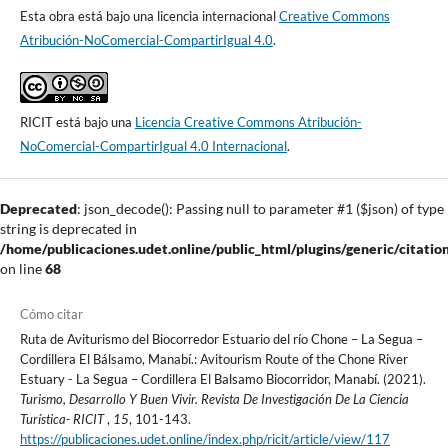
Esta obra está bajo una licencia internacional
Creative Commons
Atribución-NoComercial-CompartirIgual 4.0
.
RICIT está bajo una
Licencia Creative Commons Atribución-
NoComercial-CompartirIgual 4.0 Internacional
.
Deprecated
: json_decode(): Passing null to parameter #1 ($json) of type
string is deprecated in
/home/publicaciones.udet.online/public_html/plugins/generic/citatio
on line
68
Cómo citar
Ruta de Aviturismo del Biocorredor Estuario del río Chone – La Segua –
Cordillera El Bálsamo, Manabí.: Avitourism Route of the Chone River
Estuary - La Segua – Cordillera El Balsamo Biocorridor, Manabí. (2021).
Turismo, Desarrollo Y Buen Vivir. Revista De Investigación De La Ciencia
Turística- RICIT
,
15
, 101-143.
https://publicaciones.udet.online/index.php/ricit/article/view/117