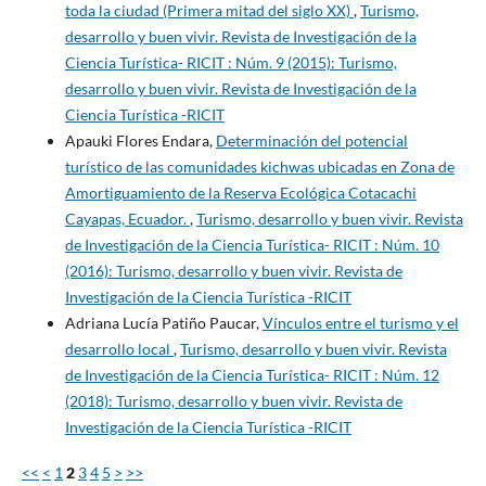
toda la ciudad (Primera mitad del siglo XX)
,
Turismo,
desarrollo y buen vivir. Revista de Investigación de la
Ciencia Turística- RICIT : Núm. 9 (2015): Turismo,
desarrollo y buen vivir. Revista de Investigación de la
Ciencia Turística -RICIT
Apauki Flores Endara,
Determinación del potencial
turístico de las comunidades kichwas ubicadas en Zona de
Amortiguamiento de la Reserva Ecológica Cotacachi
Cayapas, Ecuador.
,
Turismo, desarrollo y buen vivir. Revista
de Investigación de la Ciencia Turística- RICIT : Núm. 10
(2016): Turismo, desarrollo y buen vivir. Revista de
Investigación de la Ciencia Turística -RICIT
Adriana Lucía Patiño Paucar,
Vínculos entre el turismo y el
desarrollo local
,
Turismo, desarrollo y buen vivir. Revista
de Investigación de la Ciencia Turística- RICIT : Núm. 12
(2018): Turismo, desarrollo y buen vivir. Revista de
Investigación de la Ciencia Turística -RICIT
<<
<
1
2
3
4
5
>
>>