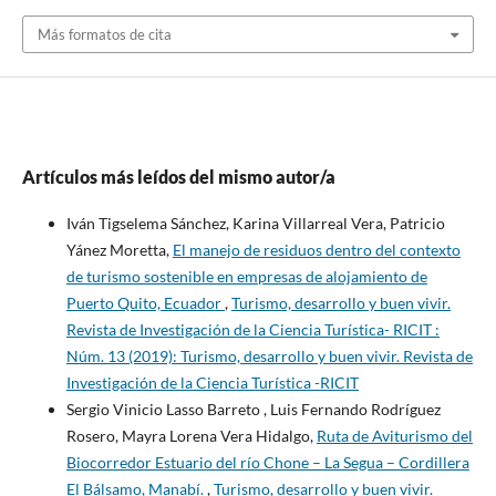
Más formatos de cita
Artículos más leídos del mismo autor/a
Iván Tigselema Sánchez, Karina Villarreal Vera, Patricio
Yánez Moretta,
El manejo de residuos dentro del contexto
de turismo sostenible en empresas de alojamiento de
Puerto Quito, Ecuador
,
Turismo, desarrollo y buen vivir.
Revista de Investigación de la Ciencia Turística- RICIT :
Núm. 13 (2019): Turismo, desarrollo y buen vivir. Revista de
Investigación de la Ciencia Turística -RICIT
Sergio Vinicio Lasso Barreto , Luis Fernando Rodríguez
Rosero, Mayra Lorena Vera Hidalgo,
Ruta de Aviturismo del
Biocorredor Estuario del río Chone – La Segua – Cordillera
El Bálsamo, Manabí.
,
Turismo, desarrollo y buen vivir.