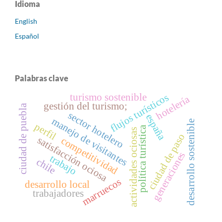
Idioma
English
Español
Palabras clave
turismo sostenible
flujos turísticos
hotelería
gestión del turismo;
ciudad de puebla
sector hotelero
españa
manejo de visitantes
desarrollo sostenible
perfil
política turística
actividades ociosas
ciudad de paso
satisfacción ociosa
competitividad
generaciones
trabajo
chile
marruecos
desarrollo local
trabajadores