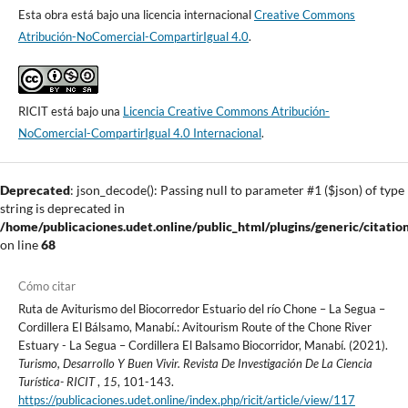
Esta obra está bajo una licencia internacional
Creative Commons
Atribución-NoComercial-CompartirIgual 4.0
.
RICIT está bajo una
Licencia Creative Commons Atribución-
NoComercial-CompartirIgual 4.0 Internacional
.
Deprecated
: json_decode(): Passing null to parameter #1 ($json) of type
string is deprecated in
/home/publicaciones.udet.online/public_html/plugins/generic/citatio
on line
68
Cómo citar
Ruta de Aviturismo del Biocorredor Estuario del río Chone – La Segua –
Cordillera El Bálsamo, Manabí.: Avitourism Route of the Chone River
Estuary - La Segua – Cordillera El Balsamo Biocorridor, Manabí. (2021).
Turismo, Desarrollo Y Buen Vivir. Revista De Investigación De La Ciencia
Turística- RICIT
,
15
, 101-143.
https://publicaciones.udet.online/index.php/ricit/article/view/117