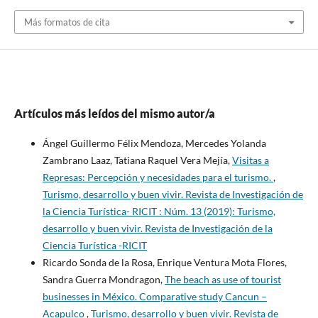
Más formatos de cita
Artículos más leídos del mismo autor/a
Ángel Guillermo Félix Mendoza, Mercedes Yolanda
Zambrano Laaz, Tatiana Raquel Vera Mejía,
Visitas a
Represas: Percepción y necesidades para el turismo.
,
Turismo, desarrollo y buen vivir. Revista de Investigación de
la Ciencia Turística- RICIT : Núm. 13 (2019): Turismo,
desarrollo y buen vivir. Revista de Investigación de la
Ciencia Turística -RICIT
Ricardo Sonda de la Rosa, Enrique Ventura Mota Flores,
Sandra Guerra Mondragon,
The beach as use of tourist
businesses in México. Comparative study Cancun –
Acapulco
,
Turismo, desarrollo y buen vivir. Revista de