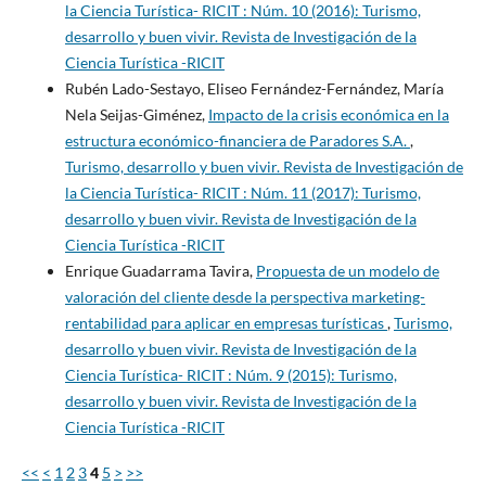
la Ciencia Turística- RICIT : Núm. 10 (2016): Turismo,
desarrollo y buen vivir. Revista de Investigación de la
Ciencia Turística -RICIT
Rubén Lado-Sestayo, Eliseo Fernández-Fernández, María
Nela Seijas-Giménez,
Impacto de la crisis económica en la
estructura económico-financiera de Paradores S.A.
,
Turismo, desarrollo y buen vivir. Revista de Investigación de
la Ciencia Turística- RICIT : Núm. 11 (2017): Turismo,
desarrollo y buen vivir. Revista de Investigación de la
Ciencia Turística -RICIT
Enrique Guadarrama Tavira,
Propuesta de un modelo de
valoración del cliente desde la perspectiva marketing-
rentabilidad para aplicar en empresas turísticas
,
Turismo,
desarrollo y buen vivir. Revista de Investigación de la
Ciencia Turística- RICIT : Núm. 9 (2015): Turismo,
desarrollo y buen vivir. Revista de Investigación de la
Ciencia Turística -RICIT
<<
<
1
2
3
4
5
>
>>