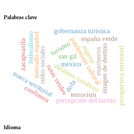
Palabras clave
gobernanza turística
federalismo
mercado español
españa verde
patrimonio cultural
zacapoaxtla
turismo
imagen de destino
nigeria
redes sociales
prospectiva territorial
marruecos
san gil
méxico
destinos turísticos
rutas verdes
marca territorial
dofa
confianza
terrorism
percepción del turista
Idioma