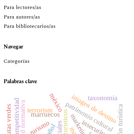
Para lectores/as
Para autores/as
Para bibliotecarios/as
Navegar
Categorías
Palabras clave
méxico
imagen de destino
taxonomía
competitividad
patrimonio cultural
rutas verdes
innovación turística
terrorism
marruecos
insecurity
turismo