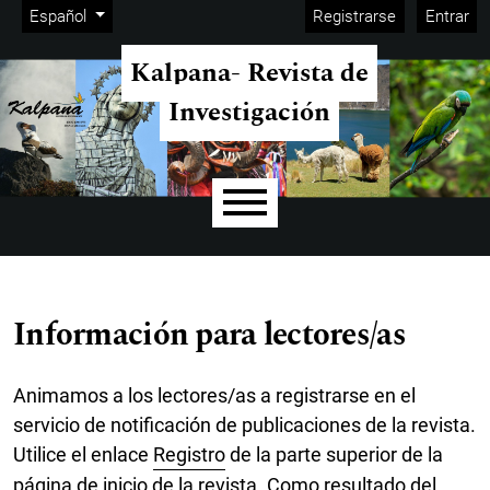
Menú de administración
Ir al menú de navegación principal
Ir al contenido principal
Ir al pie de página del sitio
Cambiar el idioma. El idioma actual es:
Español
Registrarse
Entrar
Kalpana- Revista de
Investigación
Menú principal
Información para lectores/as
Animamos a los lectores/as a registrarse en el
servicio de notificación de publicaciones de la revista.
Utilice el enlace
Registro
de la parte superior de la
página de inicio de la revista. Como resultado del