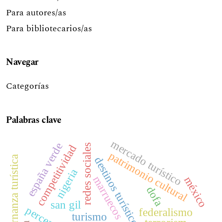
Para autores/as
Para bibliotecarios/as
Navegar
Categorías
Palabras clave
mercado turístico
españa verde
redes sociales
competitividad
patrimonio cultural
gobernanza turística
destinos turísticos
nigeria
marruecos
méxico
dofa
san gil
federalismo
turismo