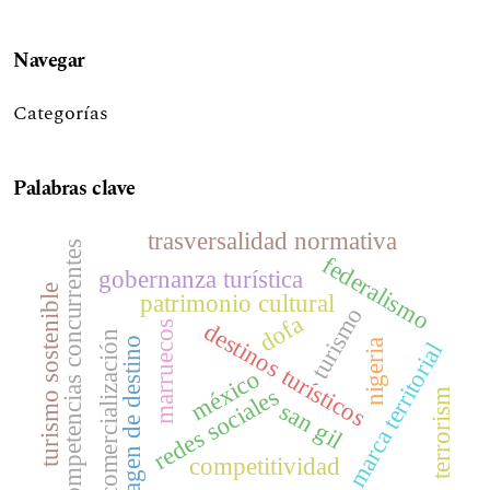
Navegar
Categorías
Palabras clave
trasversalidad normativa
competencias concurrentes
federalismo
gobernanza turística
turismo sostenible
patrimonio cultural
turismo
dofa
destinos turísticos
marruecos
comercialización
imagen de destino
nigeria
marca territorial
méxico
redes sociales
terrorism
san gil
competitividad