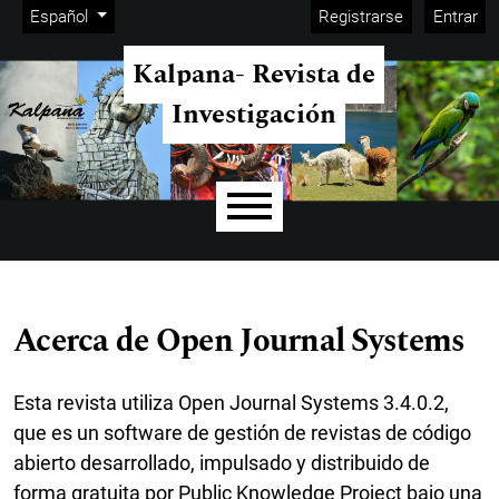
Menú de administración
Ir al menú de navegación principal
Ir al contenido principal
Ir al pie de página del sitio
Cambiar el idioma. El idioma actual es:
Español
Registrarse
Entrar
Kalpana- Revista de
Investigación
Menú principal
Acerca de Open Journal Systems
Esta revista utiliza Open Journal Systems 3.4.0.2,
que es un software de gestión de revistas de código
abierto desarrollado, impulsado y distribuido de
forma gratuita por Public Knowledge Project bajo una