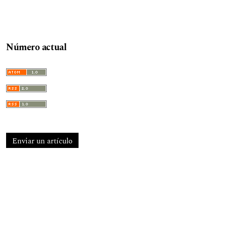
Número actual
Enviar un artículo
Información
Para lectores/as
Para autores/as