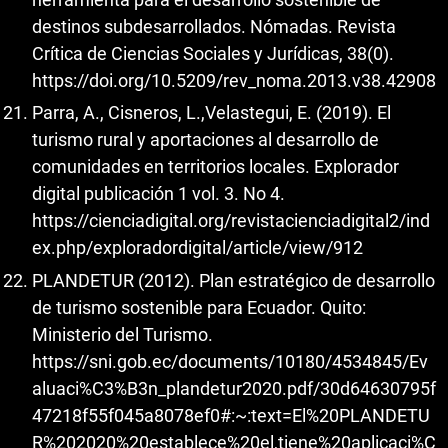
destinos subdesarrollados. Nómadas. Revista
Crítica de Ciencias Sociales y Jurídicas, 38(0).
https://doi.org/10.5209/rev_noma.2013.v38.42908
Parra, A., Cisneros, L.,Velastegui, E. (2019). El
turismo rural y aportaciones al desarrollo de
comunidades en territorios locales. Explorador
digital publicación 1 vol. 3. No 4.
https://cienciadigital.org/revistacienciadigital2/ind
ex.php/exploradordigital/article/view/912
PLANDETUR (2012). Plan estratégico de desarrollo
de turismo sostenible para Ecuador. Quito:
Ministerio del Turismo.
https://sni.gob.ec/documents/10180/4534845/Ev
aluaci%C3%B3n_plandetur2020.pdf/30d64630795f
47218f55f045a8078ef0#:~:text=El%20PLANDETU
R%202020%20establece%20el,tiene%20aplicaci%C