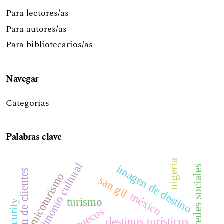
Para lectores/as
Para autores/as
Para bibliotecarios/as
Navegar
Categorías
Palabras clave
nigeria
patrimonio cultural
imagen de destino
redes sociales
satisfacción de clientes
micoturismo
san gil
méxico
turismo
insecurity
marruecos
destinos turísticos