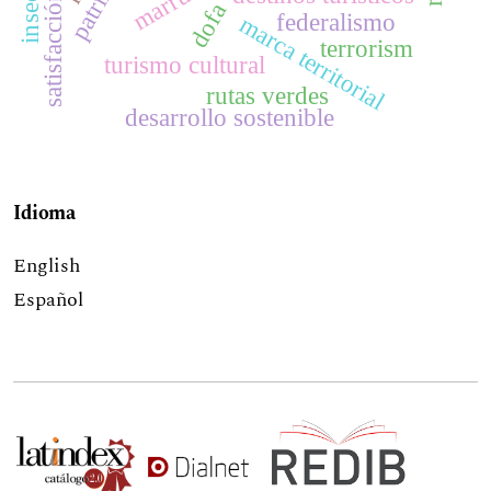
dofa
federalismo
marca territorial
terrorism
turismo cultural
rutas verdes
desarrollo sostenible
Idioma
English
Español