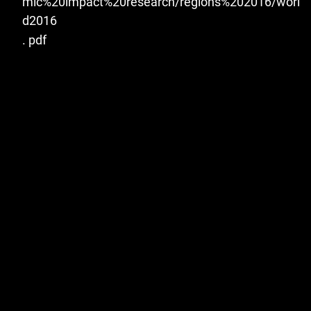
mic%20impact%20research/regions%202016/worl
d2016
. pdf