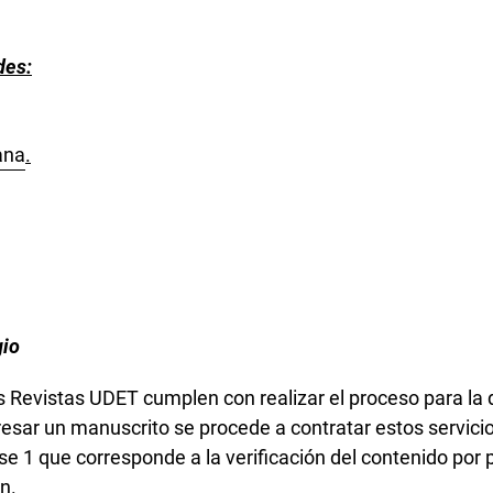
des:
ana
.
gio
as Revistas UDET cumplen con realizar el proceso para la
gresar un manuscrito se procede a contratar estos servic
ase 1 que corresponde a la verificación del contenido por
ón.