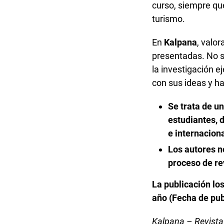
curso, siempre qu
turismo.
En
Kalpana
, valor
presentadas. No s
la investigación e
con sus ideas y ha
Se trata de u
estudiantes, 
e internacion
Los autores no
proceso de rev
La publicación lo
año (Fecha de publ
Kalpana – Revista