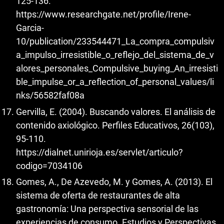
125-136.
https://www.researchgate.net/profile/Irene-
Garcia-
10/publication/233544471_La_compra_compulsiv
a_impulso_irresistible_o_reflejo_del_sistema_de_v
alores_personales_Compulsive_buying_An_irresisti
ble_impulse_or_a_reflection_of_personal_values/li
nks/56582faf08a
Gervilla, E. (2004). Buscando valores. El análisis de
contenido axiológico. Perfiles Educativos, 26(103),
95-110.
https://dialnet.unirioja.es/servlet/articulo?
codigo=7034106
Gomes, A., De Azevedo, M. y Gomes, A. (2013). El
sistema de oferta de restaurantes de alta
gastronomía: Una perspectiva sensorial de las
experiencias de consumo. Estudios y Perspectivas