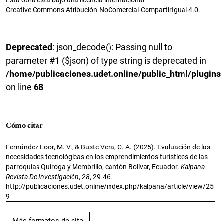
Esta obra está bajo una licencia internacional
Creative Commons Atribución-NoComercial-CompartirIgual 4.0
.
Deprecated
: json_decode(): Passing null to
parameter #1 ($json) of type string is deprecated in
/home/publicaciones.udet.online/public_html/plugins
on line
68
Cómo citar
Fernández Loor, M. V., & Buste Vera, C. A. (2025). Evaluación de las
necesidades tecnológicas en los emprendimientos turísticos de las
parroquias Quiroga y Membrillo, cantón Bolívar, Ecuador.
Kalpana-
Revista De Investigación
,
28
, 29-46.
http://publicaciones.udet.online/index.php/kalpana/article/view/25
9
Más formatos de cita