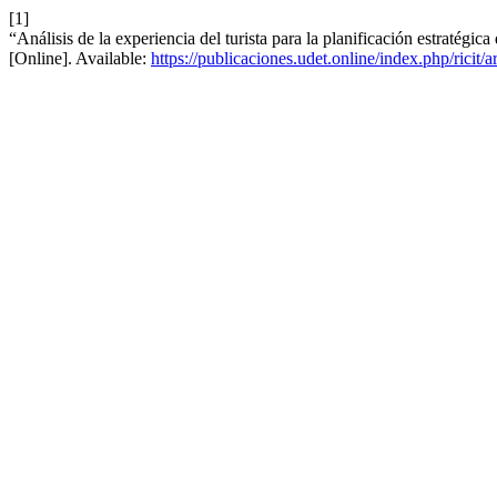
[1]
“Análisis de la experiencia del turista para la planificación estratégica
[Online]. Available:
https://publicaciones.udet.online/index.php/ricit/a