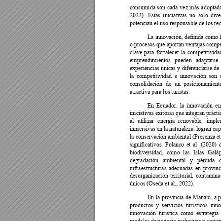
consumida 
son 
cada 
ve
z 
más 
adoptad
2022). 
Estas 
iniciativas 
no 
solo 
dive
potencian el uso responsable de los rec
La innovación, definida 
como l
o procesos que 
aportan ventajas compe
clave 
para 
fortalecer 
la 
competitivida
emprendimientos 
pueden 
adaptarse 
experiencias únicas 
y 
diferenciarse 
de 
la 
competitividad 
e 
innovación 
son 
consolidación 
de 
un 
posicionamient
atractiva para los turistas. 
En 
Ecuador, 
la 
innovación 
en
iniciativas exitosas 
que integran 
prácti
al 
utilizar 
energía 
renovable, 
imple
inmersivas en 
la naturaleza, logran 
cap
la conservac
ión ambiental (Presenza
 e
significativos. 
Polanco 
et 
al. 
(2020) 
biodiversidad, 
como 
las
Islas 
G
alá
degradación 
ambiental 
y 
pérdida 
infraestructuras 
adecuad
as 
en 
provinc
desorganización 
territorial, 
contamina
únicos (Oseda et al., 2022). 
En 
la 
provincia 
de 
Manabí, 
a 
p
productos 
y 
servicios 
turísticos 
inno
innovación 
turística 
como 
estrategia 
modelos 
de 
negocio 
inclusivos 
y 
sosten