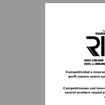
Competitividad 
e innovac
perfil coster
o centro su
Competitivene
ss and inno
central south
ern coastal p