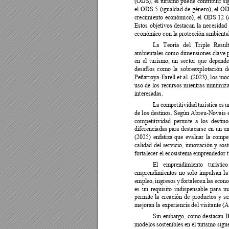
(ODS), 
el 
turismo 
puede 
contribuir 
si
el 
ODS 
5 
(igualdad 
d
e 
género), 
el 
OD
crecimiento 
económico),
el 
ODS 
12 
Estos 
objetivos 
destacan 
la 
necesidad 
económico con la protección ambiental 
La 
Teoría 
del 
T
riple 
Resul
ambientales 
como 
dimensiones 
clave 
en 
el 
turismo, 
un 
sector 
que 
depende
desafíos 
como 
la 
sob
reexplotación 
d
Peñarroya-Farell et 
al. (2023), 
los 
mod
uso 
de 
los 
recursos 
mientras 
minim
iz
interesadas. 
La 
competiti
vidad 
turística 
es 
u
de los 
destinos. 
Según 
A
breu-Novais 
competitividad 
permite 
a 
los 
destino
diferenciadas 
para 
destacarse 
en 
un 
en
(2025) 
enfatiza 
que 
evaluar 
la 
compet
calidad 
del 
servicio, 
innovación 
y 
sost
fortalecer el ecosistema emprendedor 
El 
emprendimiento 
turístico
emprendimientos 
no 
solo 
impulsan 
la
empleo, 
ingresos 
y 
fortalecen 
las 
econo
es 
un 
requisito 
indispen
sable 
par
a 
m
permite 
la 
creación 
de 
p
roductos 
y 
se
mejoran la experiencia del visitante (Al
Sin 
embargo, 
como 
destacan 
B
modelos 
sostenibles 
en 
el
turismo 
sigu