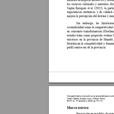
los 
recursos 
culturales 
y 
naturales, 
for
Según 
Enríquez 
et 
al. 
(2
022), 
la 
parti
experiencias 
auténticas 
y 
de 
calidad 
mejora la percepción del destino y aum
Sin 
embargo, 
las 
limi
tacion
sostenibilidad 
como 
la 
competitividad 
en 
constante 
transformación 
(Orellan
estudio 
tiene 
como 
propósito 
evaluar 
turísticos 
en 
la 
provincia 
de 
Manabí.
fortalezcan 
la 
competitividad 
y 
foment
perfil centro-sur de la provincia. 
Competitividad e 
innovación e
n el emprendimie
nto turís
Yaheli Cedeño
, 
Josselyn Loo
r y Nelson Ga
rcía  
RICIT no. 19 (d
iciembre -2025) pp. 
97
–
11
5 
Marco teórico 
Innovación en modelos de negoc