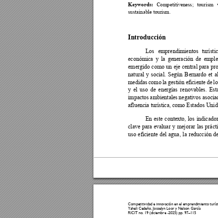
Competitiv
eness; 
tourism 
Keywords: 
sustainable tour
ism. 
Introducción
Los 
emprendimientos 
turísti
económica 
y 
la 
genera
ción 
de 
emple
emergido 
como 
un 
eje 
central 
para 
p
r
natural 
y 
social. 
Según 
B
ernardo 
et 
a
medidas 
como 
la 
gestión 
eficiente 
de 
lo
y 
el 
uso 
de 
energías 
renovables. 
Est
impactos 
ambientales 
negativos 
asocia
afluencia turística, como Estados Unid
En 
este 
contexto, 
los 
indicador
clave 
para 
evaluar 
y 
mejorar 
las 
práct
uso 
eficiente 
del 
agua, 
la 
reducción 
d
Competitividad e 
innovación e
n el emprendimie
nto turís
Yaheli Cedeño
, 
Josselyn Loo
r y Nelson Ga
rcía  
RICIT no. 19 (d
iciembre -2025) pp. 
97
–
11
5 