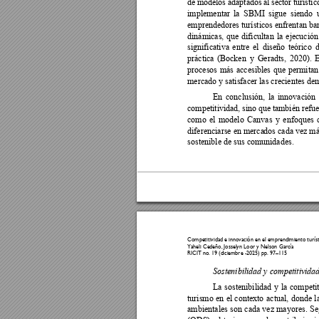
de 
modelos 
adaptados 
al 
sector 
turístic
implementar 
la 
SB
MI 
sigue 
siendo 
emprendedores turísticos enfrentan 
ba
dinámicas, 
que 
dificulta
n 
la 
ejecución
significativa 
entre 
el 
diseño 
teórico 
d
práctica 
(Bocken 
y 
Geradts, 
2020). 
E
procesos 
más 
accesibles 
que 
permitan
mercado y satisfacer las crecientes de
En 
conclusión, 
la 
innovación 
competitividad, 
sino que 
también refue
como 
el 
modelo 
Canvas 
y 
enfoques 
diferenciarse en merca
dos cada vez más
sostenible de sus comunidades. 
Competitividad e 
innovación e
n el emprendimie
nto turís
Yaheli Cedeño
, 
Josselyn Loo
r y Nelson Ga
rcía  
RICIT no. 19 (d
iciembre -2025) pp. 
97
–
11
5 
Sostenibilidad y competitividad
La 
sostenibilidad 
y 
la 
competit
turismo 
en 
el 
contexto 
actual, 
donde 
l
ambientales 
son 
cada 
vez 
mayores. 
Se