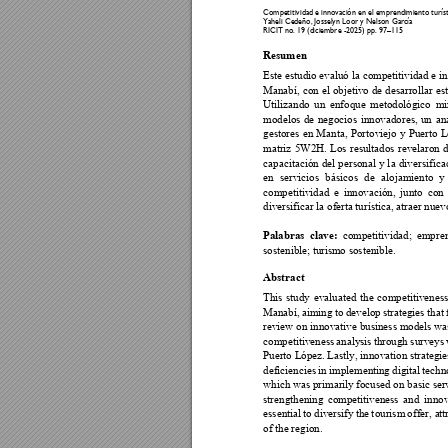
Competitividad e 
innovación e
n el emprendimie
nto turís
Yaheli Cedeño
, 
Josselyn Loo
r y Nelson Ga
rcía  
RICIT no. 19 (d
iciembre -2025) pp. 
97
–
11
5 
Resumen 
Este estudio evaluó l
a competitividad e i
Manabí, 
con 
el 
objetivo 
de 
desarrollar 
es
Utilizando 
un 
enfoque 
metodológico 
mi
modelos 
de 
negocios 
innovadores, 
un 
aná
gestores 
en 
Manta, 
Portovi
ejo 
y 
Puerto 
L
matriz 
5W2H. 
Los 
resultados 
revelaron 
d
capacitación 
del 
per
sonal 
y 
l
a 
di
versifica
en 
servicios 
básicos 
de 
al
ojamiento
y 
competitividad 
e 
innovación, 
junto 
con 
diversificar la of
erta turística, atrae
r nuev
comp
etitividad; 
empre
Palabras 
c
lave:
sostenible; turis
mo sostenible. 
Abstract 
This 
study 
evaluated 
the 
competitiveness
Manabí, 
aimi
ng 
to 
develop 
strategies 
that 
review on 
innovative 
business models 
wa
competitiveness 
analysis 
through 
surveys 
Puerto Lópe
z. Last
ly, innovation 
strategie
deficiencies 
in 
implementin
g 
digital 
techn
which was primar
ily focused on basic s
er
strengthening 
competitiven
ess 
and 
innov
essential 
to 
divers
ify 
the 
t
ourism 
offer, a
tt
of the region.