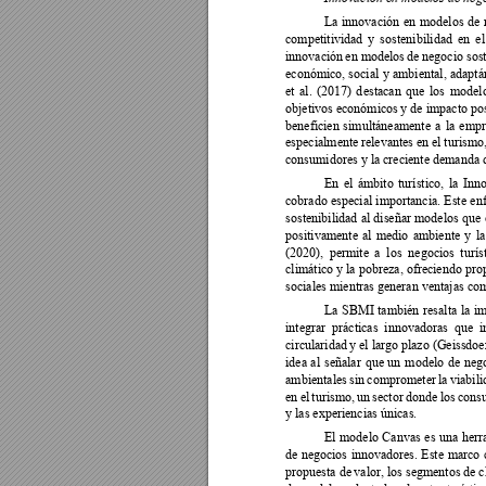
La 
innovación 
en 
model
os 
de 
competitividad 
y 
sostenibil
idad 
en 
el
innovación 
en modelos 
de 
negocio sost
económico, social 
y 
ambiental, 
adaptá
et 
al. 
(2017) 
d
estacan 
que 
los 
modelo
objetivos económicos 
y de impacto pos
beneficien 
simultáneamente 
a 
la 
empr
especialmente 
r
elevantes e
n e
l turismo,
consumidores y la creciente demanda d
En 
el 
ámbito 
turístico, 
la 
Inno
cobrado 
especial 
importancia. 
Este 
en
sostenibilidad 
al 
diseñar 
modelos 
que 
positivamente 
al 
medio 
ambiente 
y 
la
(2020), 
permite 
a
los 
negocios 
turís
climático y la 
pobreza, ofreciendo pro
sociales mientras generan ventajas com
La 
SBMI 
también 
r
esalta 
la 
im
integrar 
prácticas 
innovadoras 
que
i
circularidad 
y 
el largo 
pla
zo (Geissdoer
idea 
al 
señalar 
que 
un 
modelo 
de 
n
eg
ambientales 
sin 
comprometer
la 
viabili
en 
el 
turismo, 
un 
sector 
donde 
los 
cons
y las experiencias únicas. 
El 
modelo 
Canvas 
es 
una 
herr
de 
negocios 
innovadores. 
Este 
marco 
propuesta de 
valor, los segmentos 
de c