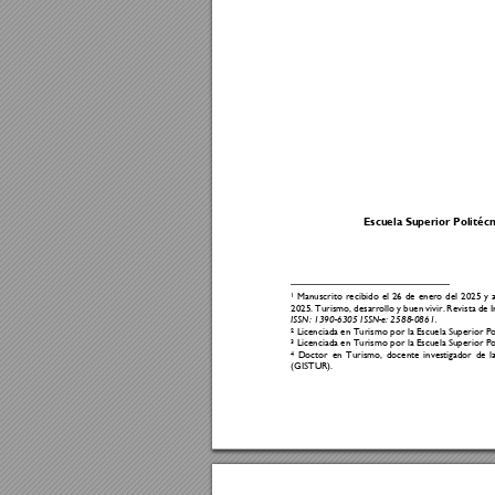
Escuela Superior Polit
écn
1
Manuscrito 
recibido 
el 
26 
de 
enero 
del 
2025 
y 
2025. 
Turismo, 
desarrol
lo 
y 
buen 
vivir. 
Revista de 
I
ISSN: 1390-
6305
ISSN-e: 2588-
0861.
2
 Licenciada en Turismo por la Escuela Superior P
3
 Licenciada en Turismo por la Escuela Superior P
4
Doctor 
en 
Turismo, 
docente 
investigador 
de 
l
(GISTUR).