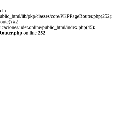
 in
public_html/lib/pkp/classes/core/PKPPageRouter.php(252):
oute() #2
icaciones.udet.online/public_html/index.php(45):
eRouter.php
on line
252