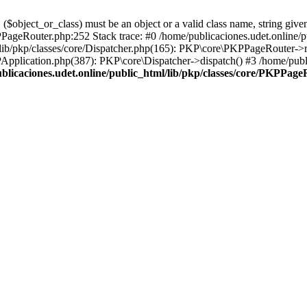
object_or_class) must be an object or a valid class name, string given
PPageRouter.php:252 Stack trace: #0 /home/publicaciones.udet.online/
/lib/pkp/classes/core/Dispatcher.php(165): PKP\core\PKPPageRouter->r
PApplication.php(387): PKP\core\Dispatcher->dispatch() #3 /home/publ
blicaciones.udet.online/public_html/lib/pkp/classes/core/PKPPag