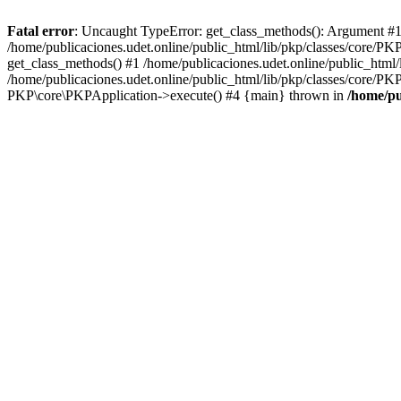
Fatal error
: Uncaught TypeError: get_class_methods(): Argument #1 ($
/home/publicaciones.udet.online/public_html/lib/pkp/classes/core/PK
get_class_methods() #1 /home/publicaciones.udet.online/public_html
/home/publicaciones.udet.online/public_html/lib/pkp/classes/core/PK
PKP\core\PKPApplication->execute() #4 {main} thrown in
/home/pu