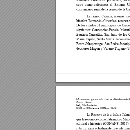
sirve 
como 
referencia 
a
l 
Sistema 
U
comunitario rural de la región de la C
La 
r
egión 
Cañada
, 
además, 
co
biósfera 
Tehuacán- 
Cuicatlán, 
reserva 
De los citados 31 
municipios 
de Oaxac
siguientes: 
Concepción 
Pápalo, Mazatl
Bautista 
C
uicatlán, 
San 
Juan 
de 
los 
C
María 
Pápalo, 
Santa 
María 
Tecomavac
Pedro Jaltepe
tongo, San Pedro 
Jocotip
de Flores Magón y Valerio Trujano
Infraestructura y 
promoción co
mo variab
les de interés d
Oaxaca, México
. 
Nelly Eblin Barrie
ntos  
RICIT no. 18 (d
iciembre -2024) p
p.  20-
39
.
La 
Reserva 
de 
la 
biósfe
ra 
Tehua
que 
la 
reconoce 
como 
Pat
rimonio 
Mund
cultural e 
histórica 
(CONANP, 
2019).
ruta 
turística 
actualmente 
prevista 
par