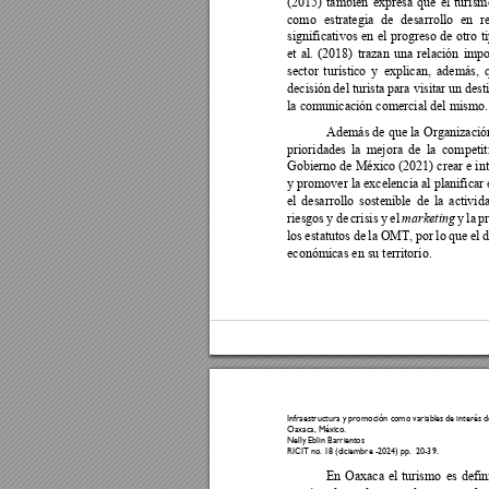
(2015) 
también 
expresa
que 
el 
turism
como 
estrategia 
de 
desarrollo 
en 
r
significativos 
en 
el 
progreso 
de 
otro 
t
et 
al. 
(2018) 
trazan 
una 
relación 
impo
sector 
turístico 
y
explic
an, 
además, 
decisión 
del 
turista 
para visitar 
un de
st
la comunicación comercial del mismo. 
Además de 
que la 
Organizació
prioridades 
la 
mejora 
de 
la 
competit
Gobierno de México (2021) 
crear e in
y promover la excelencia al planifica
r
el 
desarrollo 
sostenible 
de 
la 
activida
riesgos 
y 
de 
crisis 
y 
el 
y 
la 
p
marketing
los 
estatutos de
la 
OMT, 
por 
lo 
que 
el 
d
económicas en su territorio.  
Infraestructura y 
promoción co
mo variab
les de interés d
Oaxaca, México
. 
Nelly Eblin Barrie
ntos  
RICIT no. 18 (d
iciembre -2024) p
p.  20-
39
.
En 
Oaxaca 
el 
turismo 
es 
defin