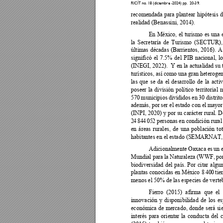
RICIT no. 18 (d
iciembre -2024) p
p.  20-
39
.
recomendada 
para 
plante
ar 
hipótesis 
d
realidad (Benassini, 2014).   
En 
México, 
el 
turismo 
es 
una 
la 
Secretaría 
d
e 
Turismo 
(SECTUR),
últimas 
décadas 
(Barrientos, 
2016). 
A
significó 
el 
7.5% 
del 
PIB 
nacional, 
lo
(INEGI, 2022).  Y en 
la actualidad su t
turísticos, así c
omo una 
gran 
heterogen
las 
que 
se 
da 
el 
desarrollo 
de 
la 
activ
poseer 
la 
división 
político 
territorial 
m
570 
municipios 
divididos 
en 
30 
distrito
además, por 
ser el estado con e
l mayor
(INPI, 2020) y por su carácter rural. D
2
4
8
4
4
0
5
2
 personas 
en condición rur
al
en 
áreas 
rurales, 
de 
una 
población 
tot
habitantes en el estado (SEMARNAT, 
Adicionalmente Oaxaca e
s un 
Mundial para
 la Natura
leza (WWF, 
po
biodiversidad 
del 
p
aís. 
Por 
citar 
algun
plantas conocidas en México 
8
40
0
tie
menos el 50% de las especies de verteb
Fierro 
(2015) 
afi
rma 
que 
el 
innovación 
y 
disponibilidad 
de 
los 
es
económica 
de 
mercado, 
donde 
será 
si
interés 
para 
orientar 
la 
c
onducta 
del 