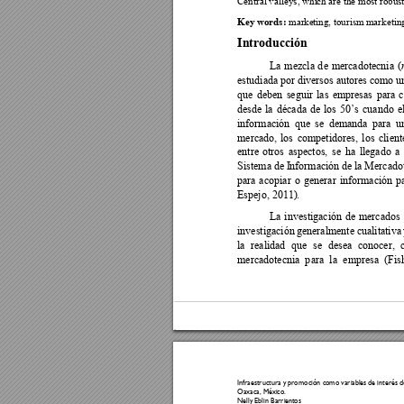
Central valleys, whi
ch are the most 
robust
Key words:
 marke
ting, tourism 
marketing
Introducción
La 
mezcla 
d
e 
mercadotecnia
(
estudiada por 
diversos autores 
como un
que 
deben 
seguir 
las 
empresas 
para 
c
desde 
la 
década 
de 
los 
50’s 
cuando 
e
información 
que 
se 
demanda 
para 
u
mercado, 
los 
competidores, 
los 
client
entre 
otros 
aspectos, 
se 
ha 
llegado 
a 
Sistema de
 I
nformación 
de 
la 
Merca
do
para 
a
copiar 
o 
generar 
i
nformación 
p
Espejo, 2011
).
La 
investigación 
de 
m
ercados 
investigación 
generalmente 
cualitativa
la 
realidad 
que 
se 
desea 
conocer, 
mercadotecnia 
p
ara 
la 
empresa 
(Fis
Infraestructura y 
promoción co
mo variab
les de interés d
Oaxaca, México
. 
Nelly Eblin Barrie
ntos  