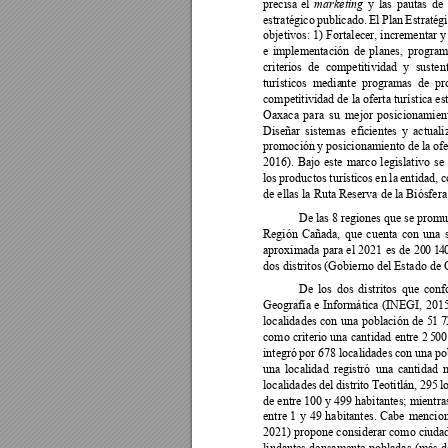
precisa 
el 
y 
las 
pautas 
de 
mark
eting
estratégico 
publicado. 
El 
Plan 
Estratég
objetivos: 1) Fortalecer, incrementar y d
e 
implementación 
de 
planes, 
program
criterios 
de 
competitividad 
y 
sustent
turísticos 
media
nte 
programas 
de
pr
competitividad de la oferta 
turística es
Oaxaca 
para 
su 
mejor 
posicionami
en
Diseñar 
sistemas 
eficientes 
y 
actuali
promoción 
y posic
ionamiento 
de 
la 
ofe
2016). 
Bajo 
este 
marco 
legislativo 
se 
los 
productos 
turísticos 
en 
la 
entidad, 
c
de ellas la Ruta Reserva de la Biósfera.
De 
las 
8 regiones 
qu
e se
 promu
Región 
Cañada, 
que 
cuenta 
con 
una 
aproximada 
para 
el 
2021 
es 
de 
2
0
0
 1
4
dos distritos (Gobierno del Estado de
De 
los 
dos 
distritos 
que 
conf
Geografía 
e 
Informática 
(INEGI, 
2015
localidades 
con 
un
a 
población 
de 
5
1
 7
como 
criterio 
una 
cantid
ad 
entre 
2
5
0
0
integró 
por 
678 
localidades c
on una
po
una 
localidad 
registró 
una 
cantidad 
localidades 
del 
distrito 
Teotitlán, 
295 
l
de entre 100 y 499 habitantes; mientras
entre 
1 
y 
49 
habitantes. 
Cabe 
mencion
2021) propone considerar como ciuda
lindantes 
densamente 
pobladas 
(más 
d