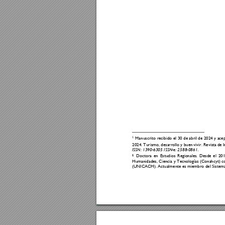
1
Manuscrito recibido el 
30
 de abril
 de 2024 y acep
202
4. 
Tu
rismo, 
desarroll
o 
y 
buen 
vivir. 
Revista 
de I
ISSN: 1390-
6305
ISSN-e: 2588-
0861.
Doctora 
en 
Estudios 
Regio
nales. 
Desde 
el 
201
2
Humanidades, Ciencia y Tecnologías (Conahcyt) c
(UNICACH). Actualmente es miembro del Sistema Na