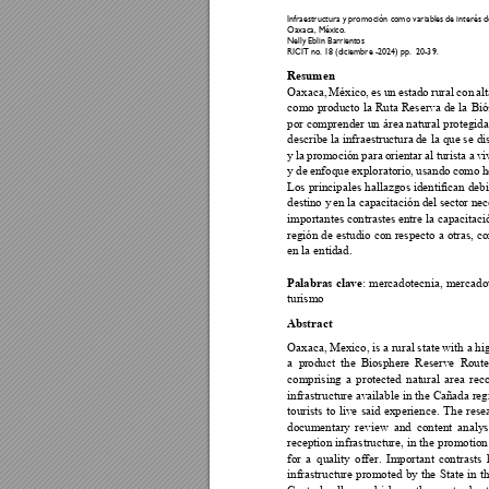
Infraestructura y 
promoción co
mo variab
les de interés d
Oaxaca, México
. 
Nelly Eblin Barrie
ntos  
RICIT no. 18 (d
iciembre -2024) p
p.  20-
39
.
Resumen  
Oaxaca, 
México, 
es u
n 
estado 
rural 
con 
al
como 
producto 
la 
Ruta 
Reserva de 
la 
Bió
por 
comprender un 
área natural 
protegida
describe la 
infraestructura
 de 
la 
que se 
di
y 
la 
promoción 
para 
orientar 
al t
urista 
a
vi
y de 
enf
oque 
explorator
io, 
usando 
como 
h
Los 
principales 
hallazgos identifican 
debi
destino y 
en la 
capacitación
 del 
sector 
nec
importantes contrastes entre la capacitac
región 
de 
estudio 
con 
respecto 
a 
otras, 
c
en la entidad. 
Palabras 
clave
: 
mercadotecnia
, 
mercado
turismo 
Abstract 
Oaxaca, Mexico, 
is a rural state with a 
hi
a 
pr
oduct 
the 
Biosphere 
Reserve 
Rou
te
comprising 
a 
protec
ted 
nat
ural 
ar
ea 
rec
infrastructure available 
in 
the 
Cañada reg
tourists 
to 
live 
said 
experience. 
The 
rese
documentary 
review 
and 
content 
analys
reception 
infrastructure, 
in 
the 
promotion
for 
a 
quality 
offer. 
Important 
contrasts 
infrastructure 
promoted 
by 
the 
State 
in 
t
h