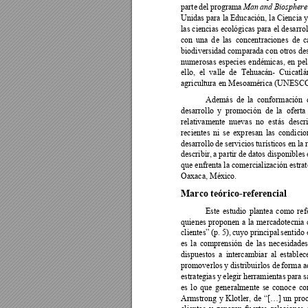
parte 
del 
programa 
Man 
a
nd 
Biosphere
Unidas para la Educación, la Ciencia 
las ciencias ecológicas 
para el 
desarrol
con 
una 
d
e 
las 
concentraciones 
de 
c
biodiversidad comparada con otros 
des
numerosas 
especies 
endémicas, 
en 
pel
ello, 
el 
valle 
de 
Te
huacán- 
Cuicatlá
agricultura en Mesoamérica (UNESCO,
Además 
de 
la 
con
formación 
desarrollo 
y
promoción 
de 
la 
oferta 
relativamente 
nuevas 
no 
estás 
descri
recientes 
ni 
se 
exp
resan 
las 
condicio
desarrollo 
de servicios 
tu
rísticos 
en 
la 
describir, 
a 
partir 
de 
datos disponibles 
que enfrenta la comercialización estra
Oaxaca, México. 
Marco teórico-refer
encial 
Este 
estudio 
plante
a 
co
mo 
ref
quienes 
proponen 
a 
la 
mercadotecnia 
p. 
5), 
cuyo 
principal 
sentido 
clientes” 
(
es 
la 
comprensión 
de 
la
s 
necesidades
dispuestos 
a 
intercambiar 
al 
establec
promoverlos 
y 
distribuirlos de 
form
a 
a
estrategias 
y 
elegir 
he
rramientas 
para 
s
es 
lo 
que 
g
eneralmente 
se 
conoce 
co
Armstrong 
y 
Klotler, 
de 
“[…] 
un 
pro