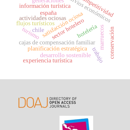
competitividad
alivios económicos
generaciones
información turística
españa
satisfacción ociosa
actividades ociosas
sector hotelero
flujos turísticos
hotelería
marruecos
turismo
conservación
chile
cajas de compensación familiar
planificación estratégica
trabajo
desarrollo sostenible
experiencia turística