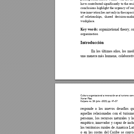
have 
contributed significan
tly to 
the 
resi
conclusions 
highlight 
the 
urgency 
of 
re
true 
innovation 
lies 
not 
only 
in 
the 
capaci
of 
relationships, 
shared 
decision-maki
workplace. 
Key words:
organizational theory, 
organization 
Introducción
En 
los 
últimos 
años, 
los 
mode
una 
manera 
más 
humana
, 
colaborati
Cultura organiz
acional e inn
ovación e
n el turismo co
mu
Xavier Páez 
Kalpana no. 28 (ju
lio -2025) pp. 47
–
57
responde 
a 
los 
nuevos 
desafíos 
qu
aquellas 
relacionadas 
co
n 
el 
turismo
personas, 
los 
recursos 
naturales 
y
la
empático, 
innovador 
y 
c
apaz 
de 
inclu
los 
territorios 
rurales 
de 
América 
Lat
o 
en 
las 
costas 
del 
Cari
be 
se 
convi