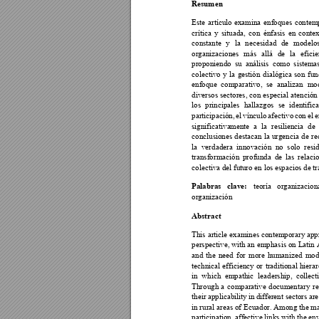
Resumen 
Este 
artículo 
examina 
enfoques 
contem
crítica 
y 
situada, 
con 
énfasis 
en 
contex
constante 
y 
la 
necesidad 
de 
modelos
organizaciones 
más 
allá 
de 
la 
eficie
proponiendo 
su 
análisis 
como 
sistema
colectivo 
y 
la 
gestión 
dialógica
son 
fun
enfoque 
comparativo, 
se 
analizan 
mod
diversos 
sectores, 
con 
es
pecia
l 
atención
los 
principales 
ha
llazgos 
se 
iden
tific
participación, 
el 
vínculo 
afectivo 
con 
el 
e
significativa
mente 
a 
l
a 
resiliencia 
de 
conclusiones 
destacan 
la 
urgencia 
de r
e
la 
verdadera 
innovación 
no 
solo 
resi
transformación 
profunda 
de 
las 
relacio
colectiva del fut
uro en los espac
ios de tr
teoría 
organizaciona
Palabras 
clave:
organización
Abstract 
This 
article examines contemporary app
perspective, with an 
emphasis 
on Latin 
and 
the 
need 
for 
more 
humanized 
mode
technical 
eff
iciency 
or
traditiona
l 
hierar
in 
which 
empathic 
leadership, 
collect
Through 
a 
comparative 
documentary 
re
their 
applicabili
ty 
in 
different sect
ors 
are
in rural areas of Ecuador. Among the ma
participation, 
affective 
link
s with 
the en