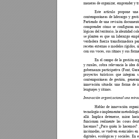
maneras de organizar, emprender y tr
Este 
artículo 
propone 
una
contemporáneas 
de 
liderazgo 
y 
gesti
Partiendo 
de 
una 
revisión 
documenta
comprender 
cómo 
se 
co
nfiguran 
nu
lógicas del territorio, la identidad co
se 
plantea 
es 
que 
un 
liderazgo 
empá
verdadera 
fuerza 
transformadora 
pa
recetas externas 
o 
modelos 
rígidos, 
s
con sus voces, sus ritmos y sus forma
En 
el 
campo 
de 
la 
gestión 
or
y 
rurales, 
cobra 
relevancia 
la 
idea 
d
gobernanza 
participativa 
(Font, 
Gara
proyectos 
turísticos 
que 
integran 
s
contemporáneas 
de 
gestión, 
generan
innovación 
situada: 
un
a 
forma 
de
i
lenguajes y ritmos. 
Innovación organizacional una mirad
Hablar 
de 
innovación 
organi
tecnología 
o 
im
plementar 
metodologí
allá. 
Implica 
detenerse, 
mirar 
haci
funcionan 
realmente 
las 
cosas 
dent
hacemos? 
¿Par
a 
quién
lo 
hacemos? 
incómodas, 
se 
vuelven 
esenciales 
en
digitales, 
ecológicas 
y 
sociales. 
En 
e