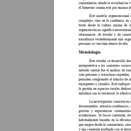
comunitarias, 
donde 
se 
escuchan 
las 
v
el bienestar común está por encima del
Este 
modelo 
organizacional 
complejas, 
sino 
en 
la 
co
nfianza, 
en 
brota 
desde 
la 
cultura 
misma 
de 
l
organización 
no 
significa 
necesa
riame
relacionarse, 
de 
d
ecidir 
y 
de 
constr
transforma 
verdaderamente 
una 
orga
personas se vinculan dentro de ella. 
Metodología 
Este 
estudio 
se 
desarrolló 
des
interpretativa 
a 
los
contextos 
sociocu
método 
central 
fue 
el 
an
álisis 
de 
con
solo patrones y estructuras repetida
s,
permiten 
comprender 
el 
tránsito 
de 
m
emergentes y situados. Este 
enfoque 
la 
gestión 
en 
espacios 
rurales dedica
entrelaza con lo territorial, lo afectiv
La 
investigación consistió 
en 
documentales: a
rtículos académicos, 
gestión 
y 
experiencias 
sistematiza
ecuatorianos. 
Se 
buscó 
contrastar, d
e
habitualmente 
basadas 
en 
la 
eficienc
que 
surgen 
desde 
lo 
comunitario, 
cara
y una conexión profunda con el entor