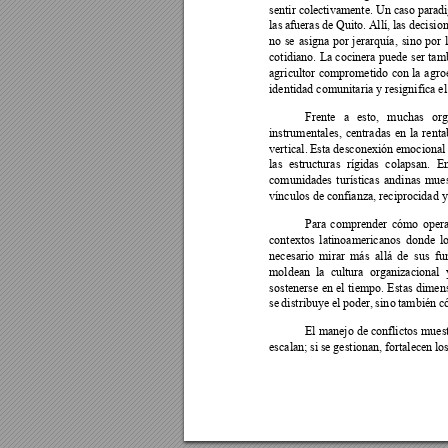
sentir colec
tivamente. Un caso 
parad
las 
afueras 
de Quito. 
Allí, 
las 
decision
no 
se 
asigna 
por 
jerarquía, 
sino 
por 
cotidiano. 
La 
cocinera 
p
uede 
ser 
tam
agricultor 
comprometido 
con 
la 
agro
identidad comunitaria y resignifica e
Frente 
a 
esto, 
muchas 
org
instrumentales, 
centradas 
en 
la 
renta
vertical. 
Esta 
desconexión e
mocional
las 
estructuras 
rígidas 
c
olapsan. 
En
comunidades 
turísticas 
andinas 
mues
vínculos de confianza, reciprocidad y
Para 
comprender 
cómo 
opera
contextos 
latinoamerican
os 
donde 
l
necesario 
mirar 
más 
allá 
de 
sus 
fu
moldean 
la 
cultura 
organizacional 
sostenerse 
en 
el 
tiempo. 
Estas 
dimens
se 
distribuye 
el 
poder, 
sin
o 
también 
c
El manejo de conflictos 
muest
escalan; 
si 
se 
gestionan, 
fortalecen 
lo