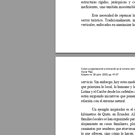
estructuras 
rígidas, 
jerárquicas 
y 
c
ineficientes, sino también insostenibl
Esta 
necesidad 
d
e 
repensar 
l
sector 
turístico. 
Tradicionalmente, 
i
verticales, 
enfocados 
en maximiza
r 
la
Cultura organiz
acional e inn
ovación e
n el turismo co
mu
Xavier Páez 
Kalpana no. 28 (ju
lio -2025) pp. 47
–
57
servicio. 
Sin 
embargo, 
hoy 
estos 
mode
que 
priorizan 
lo 
local, 
lo 
humano y 
l
Latina 
y 
el 
Caribe 
desde 
los c
afetales 
están surgiendo 
iniciativas 
que 
ponen
relación con el entorno natural. 
Un 
ejemplo 
inspirador 
es 
el 
kilómetros 
de 
Quito, 
en 
Ecuador. 
All
familias 
locales 
se 
han 
or
ganizado 
par
alojamiento 
en 
casas 
familiares, 
pla
caminatas por senderos q
ue atravies
lo 
que 
ofrecen, 
sino 
cómo 
lo 
hacen: