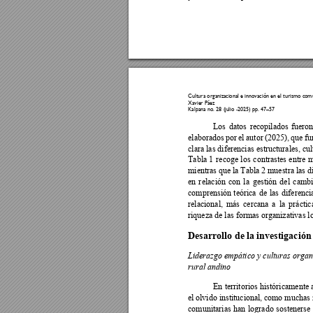
Cultura organiz
acional e inn
ovación e
n el turismo co
mu
Xavier Páez 
Kalpana no. 28 (ju
lio -2025) pp. 47
–
57
Los 
datos 
recopilados 
fueron
elaborados 
por 
el 
autor 
(2
025), 
que 
fu
clara las diferencias estructurales, c
ul
Tabla 
1 
recoge 
los 
contrastes 
entr
e 
m
mientras que 
la Tabla 
2 muestra 
las d
en 
r
elación 
con 
la
gestión 
del 
cambi
comprensión 
teórica 
de 
las 
diferenci
relacional, 
más 
c
ercana 
a 
la 
práctic
riqueza de las formas organizativas lo
Desarrollo de 
la inv
estigación
Liderazgo 
empático y 
culturas 
organ
rural andino 
En 
territorios 
históricamente 
el 
olvido institucional, 
como muchas 
comunitarias 
han 
logrado 
sostenerse 