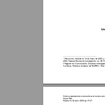
Un
 Manuscrito 
r
ecibido 
el 
10
de 
mayo 
de 
2025 
y 
1
2025. Kalpana-Revista de Investigación. no. 28. P
 Magister en 
Comunicación. Docente investigad
2
Turísticas. Miembro fundador de RICPEN 
–
 Red 
Cultura organiz
acional e inn
ovación e
n el turismo co
mu
Xavier Páez 
Kalpana no. 28 (ju
lio -2025) pp. 47
–
57