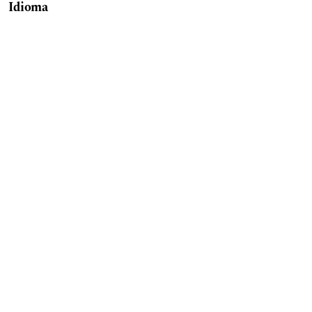
Idioma
English
Español